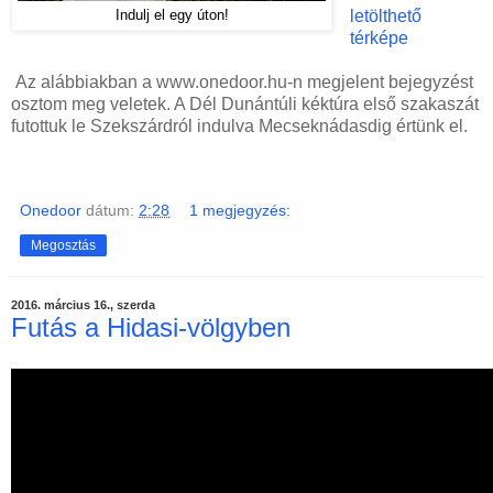
letölthető
Indulj el egy úton!
térképe
Az alábbiakban a www.onedoor.hu-n megjelent bejegyzést
osztom meg veletek. A Dél Dunántúli kéktúra első szakaszát
futottuk le Szekszárdról indulva Mecseknádasdig értünk el.
Onedoor
dátum:
2:28
1 megjegyzés:
Megosztás
2016. március 16., szerda
Futás a Hidasi-völgyben