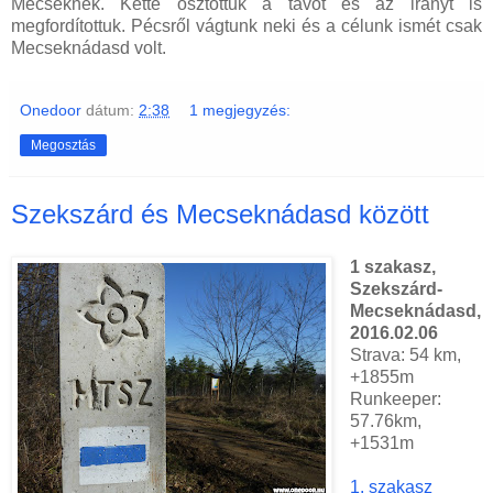
Mecseknek. Ketté osztottuk a távot és az irányt is
megfordítottuk. Pécsről vágtunk neki és a célunk ismét csak
Mecseknádasd volt.
Onedoor
dátum:
2:38
1 megjegyzés:
Megosztás
Szekszárd és Mecseknádasd között
1 szakasz,
Szekszárd-
Mecseknádasd,
2016.02.06
Strava: 54 km,
+1855m
Runkeeper:
57.76km,
+1531m
1. szakasz