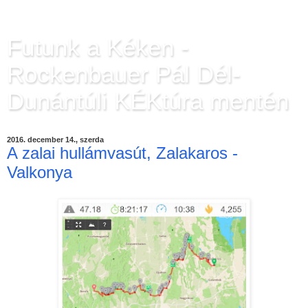
Futunk a Kéken -
Rockenbauer Pál Dél-
Dunántúli KÉKtúra mentén
2016. december 14., szerda
A zalai hullámvasút, Zalakaros -
Valkonya