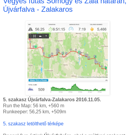
Vegyes futás Somogy és Zala határán,
Újvárfalva - Zalakaros
5. szakasz Újvárfalva-Zalakaros
2016.11.05.
Run the Map: 56 km, +560 m
Runkeeper: 56,25 km, +509m
5. szakasz letölthető térképe