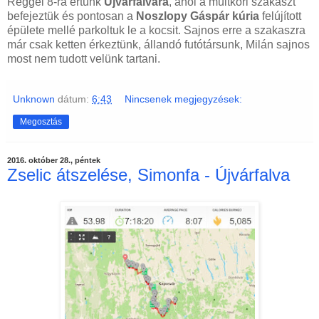
Reggel 8-ra értünk
Újvárfalvára
, ahol a múltkori szakaszt
befejeztük és pontosan a
Noszlopy Gáspár kúria
felújított
épülete mellé parkoltuk le a kocsit. Sajnos erre a szakaszra
már csak ketten érkeztünk, állandó futótársunk, Milán sajnos
most nem tudott velünk tartani.
Unknown
dátum:
6:43
Nincsenek megjegyzések:
Megosztás
2016. október 28., péntek
Zselic átszelése, Simonfa - Újvárfalva