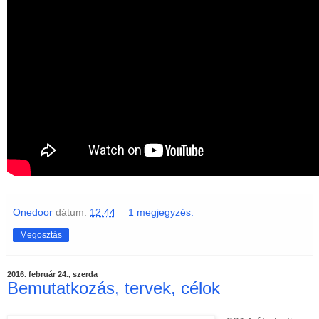
Onedoor
dátum:
12:44
1 megjegyzés:
Megosztás
2016. február 24., szerda
Bemutatkozás, tervek, célok