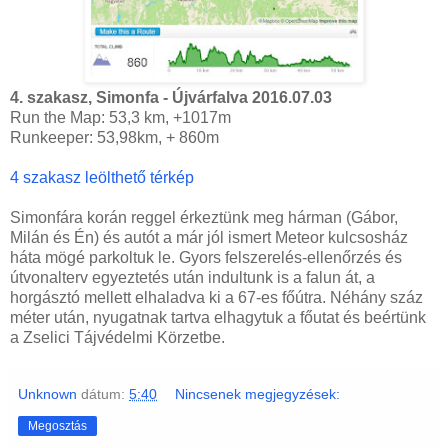
4. szakasz, Simonfa - Újvárfalva 2016.07.03
Run the Map: 53,3 km, +1017m
Runkeeper: 53,98km, + 860m
4 szakasz leölthető térkép
Simonfára korán reggel érkeztünk meg hárman (Gábor,
Milán és Én) és autót a már jól ismert Meteor kulcsosház
háta mögé parkoltuk le. Gyors felszerelés-ellenőrzés és
útvonalterv egyeztetés után indultunk is a falun át, a
horgásztó mellett elhaladva ki a 67-es főútra. Néhány száz
méter után, nyugatnak tartva elhagytuk a főutat és beértünk
a Zselici Tájvédelmi Körzetbe.
Unknown
dátum:
5:40
Nincsenek megjegyzések:
Megosztás