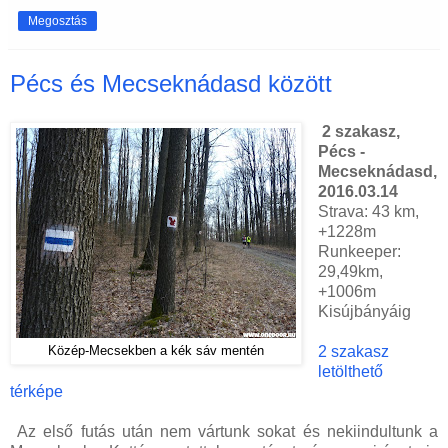
Megosztás
Pécs és Mecseknádasd között
2 szakasz,
Pécs -
Mecseknádasd,
2016.03.14
Strava: 43 km,
+
1228m
Runkeeper:
29,49km,
+1006m
Kisújbányáig
2 szakasz
Közép-Mecsekben a kék sáv mentén
letölthető
térképe
Az első futás után nem vártunk sokat és nekiindultunk a