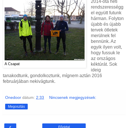
2014-óta heti
rendszerességg
el együtt futunk
hárman. Folyton
újabb és újabb
tervek ötletek
merülnek fel
bennünk. Az
egyik ilyen volt,
hogy fussuk le
az országos
kéktúrát. Sok
A Csapat
ideig
tanakodtunk, gondolkoztunk, mígnem aztán 2016
februárjában nekivágtunk.
Onedoor
dátum:
2:33
Nincsenek megjegyzések:
Megosztás
‹
Főoldal