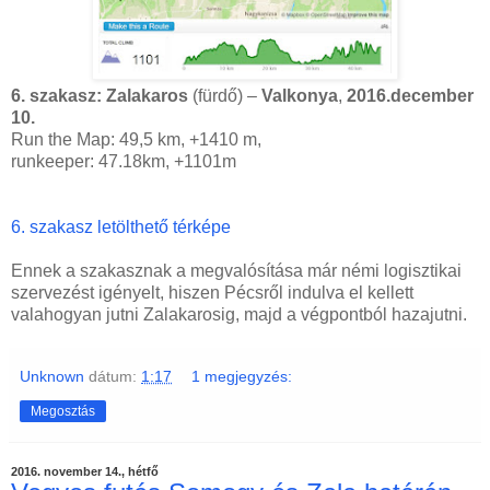
6. szakasz: Zalakaros
(fürdő) –
Valkonya
,
2016.december
10.
Run the Map:
49,5 km, +1410 m,
runkeeper: 47.18km, +1101m
6. szakasz letölthető térképe
Ennek a szakasznak a megvalósítása már némi logisztikai
szervezést igényelt, hiszen Pécsről indulva el kellett
valahogyan jutni Zalakarosig, majd a végpontból hazajutni.
Unknown
dátum:
1:17
1 megjegyzés:
Megosztás
2016. november 14., hétfő