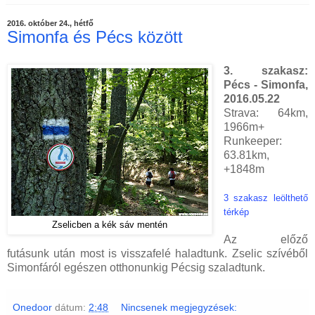
2016. október 24., hétfő
Simonfa és Pécs között
3. szakasz:
Pécs - Simonfa,
2016.05.22
Strava: 64km,
1966m+
Runkeeper:
63.81km,
+1848m
3 szakasz leölthető
térkép
Zselicben a kék sáv mentén
Az előző
futásunk után most is visszafelé haladtunk. Zselic szívéből
Simonfáról egészen otthonunkig Pécsig szaladtunk.
Onedoor
dátum:
2:48
Nincsenek megjegyzések: