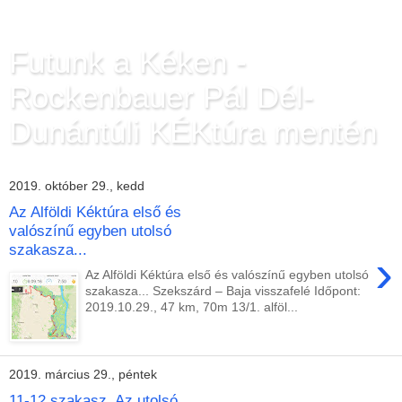
Futunk a Kéken -
Rockenbauer Pál Dél-
Dunántúli KÉKtúra mentén
2019. október 29., kedd
Az Alföldi Kéktúra első és
valószínű egyben utolsó
szakasza...
›
Az Alföldi Kéktúra első és valószínű egyben utolsó
szakasza... Szekszárd – Baja visszafelé Időpont:
2019.10.29., 47 km, 70m 13/1. alföl...
2019. március 29., péntek
11-12 szakasz, Az utolsó