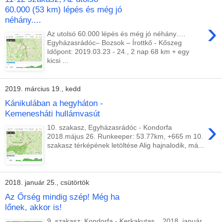
60.000 (53 km) lépés és még jó
néhány....
›
Az utolsó 60.000 lépés és még jó néhány….
Egyházasrádóc– Bozsok – Írottkő - Kőszeg
Időpont: 2019.03.23 - 24., 2 nap 68 km + egy
kicsi ...
2019. március 19., kedd
Kánikulában a hegyháton -
Kemenesháti hullámvasút
›
10. szakasz, Egyházasrádóc - Kondorfa
2018.május 26. Runkeeper: 53.77km, +665 m 10.
szakasz térképének letöltése Alig hajnalodik, má...
2018. január 25., csütörtök
Az Őrség mindig szép! Még ha
lőnek, akkor is!
9. szakasz: Kondorfa - Kerkakutas , 2018. január