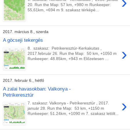
›
20. Run the Map: 57 km, +980 m Runkeeper:
55,61km, +694 m 9. szakasz térképé...
2017. március 8., szerda
A göcseji tekergés
›
8. szakasz: Petrikeresztúr-Kerkakutas ,
2017.február 26. Run the Map: 50 km, +1050 m
Runkeeper: 48.85km, +943 m Előzetesen ...
2017. február 6., hétfő
A zalai havasokban: Valkonya -
Petrikeresztúr
›
7. szakasz: Valkonya - Petrikeresztúr , 2017.
január 28. Run the Map: 53 km, +1150 m
Runkeeper: 51.24km, +1090 m 7. szakasz letölt...