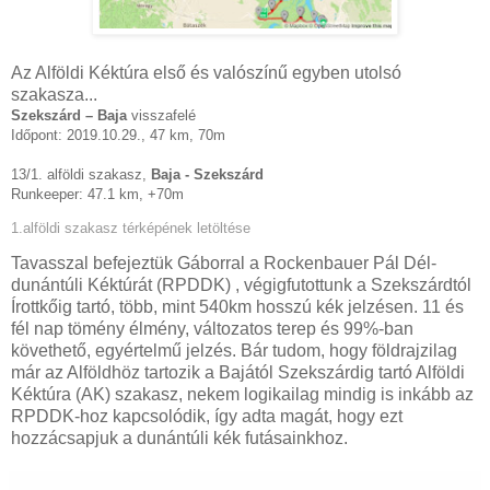
Az Alföldi Kéktúra első és valószínű egyben utolsó
szakasza...
Szekszárd – Baja
 visszafelé
Időpont: 2019.10.29., 47 km, 70m
13/1. alföldi szakasz, 
Baja - Szekszárd
Runkeeper: 47.1 km, +70m
1.alföldi szakasz térképének letöltése
Tavasszal befejeztük Gáborral a Rockenbauer Pál Dél-
dunántúli Kéktúrát (RPDDK) , végigfutottunk a Szekszárdtól
Írottkőig tartó, több, mint 540km hosszú kék jelzésen. 11 és
fél nap tömény élmény, változatos terep és 99%-ban
követhető, egyértelmű jelzés. Bár tudom, hogy földrajzilag
már az Alföldhöz tartozik a Bajától Szekszárdig tartó Alföldi
Kéktúra (AK) szakasz, nekem logikailag mindig is inkább az
RPDDK-hoz kapcsolódik, így adta magát, hogy ezt
hozzácsapjuk a dunántúli kék futásainkhoz.