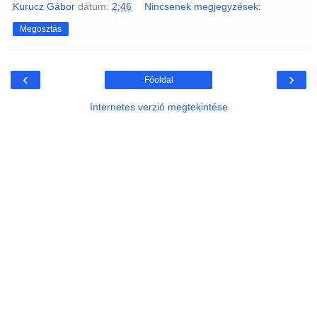
Kurucz Gábor
dátum:
2:46
Nincsenek megjegyzések:
Megosztás
‹
›
Főoldal
Internetes verzió megtekintése