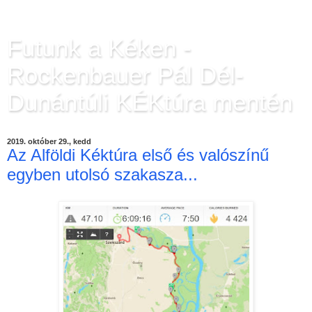
Futunk a Kéken -
Rockenbauer Pál Dél-
Dunántúli KÉKtúra mentén
2019. október 29., kedd
Az Alföldi Kéktúra első és valószínű
egyben utolsó szakasza...