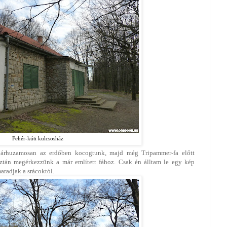
Fehér-kúti kulcsosház
párhuzamosan az erdőben kocogtunk, majd még Tripammer-fa előtt
 aztán megérkezzünk a már említett fához. Csak én álltam le egy kép
aradjak a srácoktól.