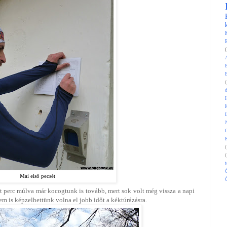
(
H
(
(
t
Mai első pecsét
Ő
t perc múlva már kocogtunk is tovább, mert sok volt még vissza a napi
nem is képzelhettünk volna el jobb időt a kéktúrázásra.