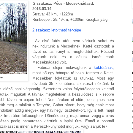
2 szakasz, Pécs - Mecseknádasd,
2016.03.14
Strava: 43 km,
+
1228m
Runkeeper: 29,49km, +1006m Kisújbányáig
2 szakasz letölthető térképe
Az első futás után nem vártunk sokat és
nekiindultunk a Mecseknek. Ketté osztottuk a
távot és az irányt is megfordítottuk. Pécsről
vágtunk neki és a célunk ismét csak
Mecseknádasd volt.
Február elején nekivágtunk a
kéktúrának
,
most bő egy hónapra rá hazai terepen a Kelet-
tén
Mecsekben folytattuk az utunkat. Most egy
rövidebb 35 kilométeres szakaszt néztünk ki
 előző napi végpontig. Szerettem volna folytatólagosan keletről
adták magukat! A távnak megfelelően a készülődést is kisebbre
ebb távon m bajom lehet! Nem árulom el előre, de sajnos nem
ltük meg a találkát a Tettyére, Gábor hívott, hogy még csak most
ndoltam addig megyek egy havihegyi tiszteletkört. Így is lett, majd
 Az Irma úton felkocogtunk Dömörkapuig, majd onnan végig a piros
zésen pedig hamarosan kiértünk a lapisi útra. Ennél a pontnál
zakaszt is innen a Kereszt-kunyhótól indítjuk, vagy zárjuk le?