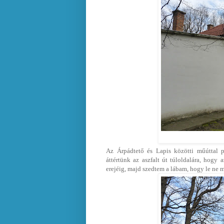
Az Árpádtető és Lapis közötti műúttal 
áttértünk az aszfalt út túloldalára, hogy
erejéig, majd szedtem a lábam, hogy le ne m