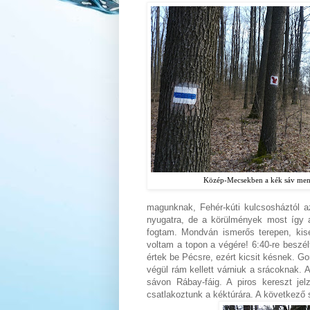
Közép-Mecsekben a kék sáv men
magunknak, Fehér-kúti kulcsosháztól az
nyugatra, de a körülmények most így 
fogtam. Mondván ismerős terepen, kis
voltam a topon a végére! 6:40-re beszé
értek be Pécsre, ezért kicsit késnek. Go
végül rám kellett várniuk a srácoknak.
sávon Rábay-fáig. A piros kereszt jel
csatlakoztunk a kéktúrára. A következő s