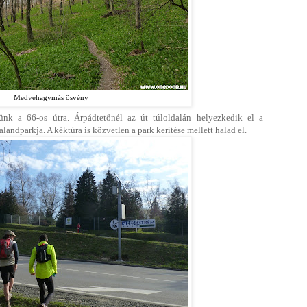
Medvehagymás ösvény
ünk a 66-os útra. Árpádtetőnél az út túloldalán helyezkedik el a
andparkja. A kéktúra is közvetlen a park kerítése mellett halad el.