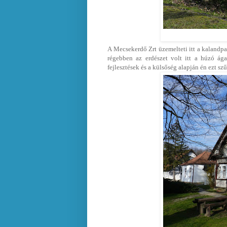
A Mecsekerdő Zrt üzemelteti itt a kalandpar
régebben az erdészet volt itt a húzó ág
fejlesztések és a külsőség alapján én ezt sz