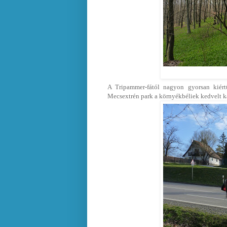
A Tripammer-fától nagyon gyorsan kiért
Mecsextrén park a környékbéliek kedvelt kal