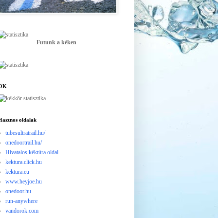
Futunk a kéken
OK
Hasznos oldalak
tubesultratrail.hu/
onedoortrail.hu/
Hivatalos kéktúra oldal
kektura.click.hu
kektura.eu
www.heyjoe.hu
onedoor.hu
run-anywhere
vandorok.com