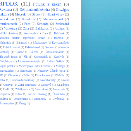
RPDDK
(11)
Futunk a kéken
(8)
Kéktúra
(8)
Dél-dunántúli kéktúra
(4)
Országos
kéktúra
(4)
Mecsek
(3)
Göcsej
(2)
Hidasi-völgy
(2)
Kerkakutas
(2)
Kondorfa
(2)
Mecseknádasd
(2)
Petrikeresztúr
(2)
Pécs
(2)
Simonfa
(2)
Szekszárd
(2)
Valkonya
(2)
Zala
(2)
Zalakaros
(2)
Abaliget
(1)
Alföldi kéktúra
(1)
Asszonyfa
(1)
Baja
(1)
Bakónak
(1)
Boronka melléki tájvédelmi körzet
(1)
Bozsok
(1)
Bárányfok
(1)
Bátaapáti
(1)
Bázakeretye
(1)
Egyházasrádóc
1)
Erdei kisvasút
(1)
Felsőkövesd
(1)
Gemenc
(1)
Geresdi-
dombság
(1)
Grábóc
(1)
Gálosfa
(1)
Homokkomárom
(1)
ét-vezér forrás
(1)
Ják
(1)
Kemeneshát
(1)
Keselyűs
(1)
Kisújbánya
(1)
Lipseszentandorján
(1)
Lubics Szilvia
(1)
Lugos patak
(1)
Mesztegnyő Erdei kisvasút
(1)
Mórágy
(1)
Nagyszakácsi
(1)
Nemesvid
(1)
Noszlopy Gáspár kúria
(1)
OK
(1)
Obornak
(1)
Palin
(1)
Piros kereszt
(1)
Pörbőly
(1)
Rába
(1)
Szekszárdi-dombság
(1)
Szombathely
(1)
Szálka
1)
Ujudvar
(1)
Zalai dombság
(1)
Zalalövő
(1)
Zalatárnok
1)
Zselic
(1)
Zóbákpuszta
(1)
futós videó
(1)
havas zala
(1)
erepultra
(1)
videó
(1)
Írott-kő. Kőszeg
(1)
Ó-vár tető
(1)
Óbánya
(1)
Öregförhenc
(1)
Örömhegy
(1)
Újvárfalva
(1)
riszentpéter
(1)
Őrség
(1)