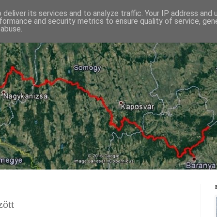
deliver its services and to analyze traffic. Your IP address and
formance and security metrics to ensure quality of service, ge
 abuse.
ockenbauer Pál Dél-Dunántúli KÉKtú
ött