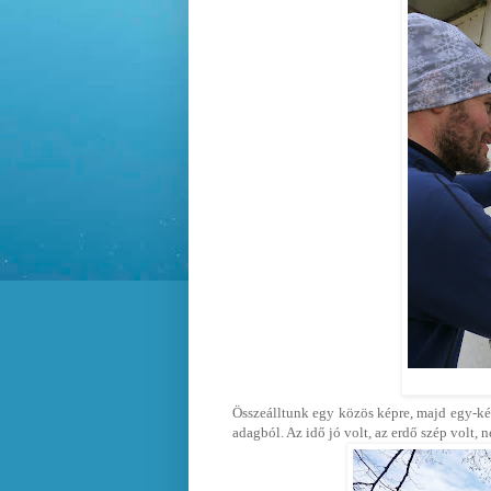
Összeálltunk egy közös képre, majd egy-ké
adagból. Az idő jó volt, az erdő szép volt, 