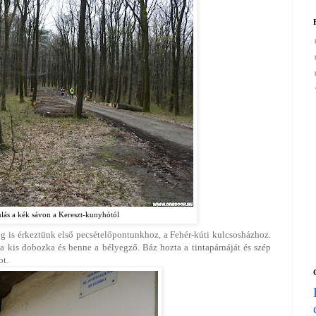
lás a kék sávon a Kereszt-kunyhótól
eg is érkeztünk első pecsételőpontunkhoz, a Fehér-kúti kulcsosházhoz.
 a kis dobozka és benne a bélyegző. Báz hozta a tintapárnáját és szép
ot.