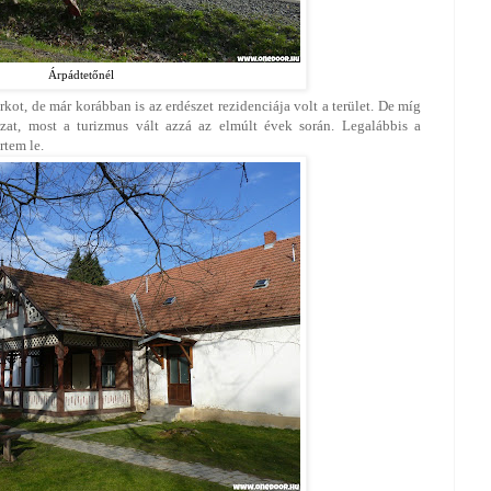
Árpádtetőnél
kot, de már korábban is az erdészet rezidenciája volt a terület. De míg
azat, most a turizmus vált azzá az elmúlt évek során. Legalábbis a
űrtem le.