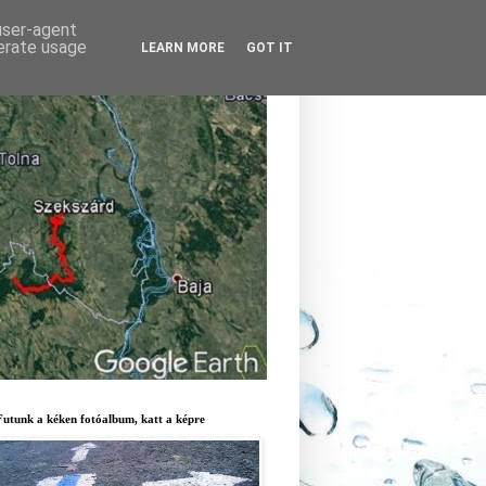
 user-agent
nerate usage
LEARN MORE
GOT IT
ra mentén
Futunk a kéken fotóalbum, katt a képre