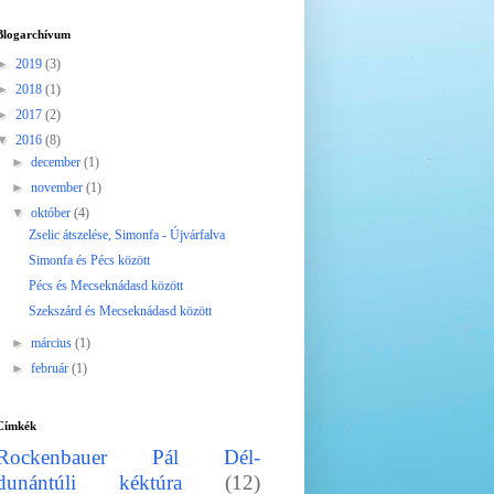
Blogarchívum
►
2019
(3)
►
2018
(1)
►
2017
(2)
▼
2016
(8)
►
december
(1)
►
november
(1)
▼
október
(4)
Zselic átszelése, Simonfa - Újvárfalva
Simonfa és Pécs között
Pécs és Mecseknádasd között
Szekszárd és Mecseknádasd között
►
március
(1)
►
február
(1)
Címkék
Rockenbauer Pál Dél-
dunántúli kéktúra
(12)