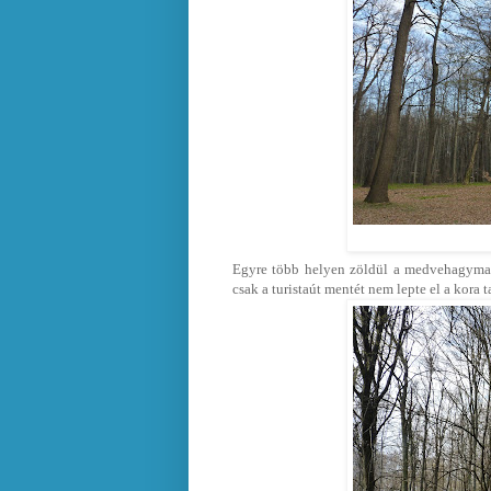
Egyre több helyen zöldül a medvehagyma a 
csak a turistaút mentét nem lepte el a kora 