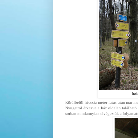
Indu
Körülbelül hétszáz méter futás után már m
Nyugatról érkezve a ház oldalán található
sorban mindannyian elvégeztük a folyamat