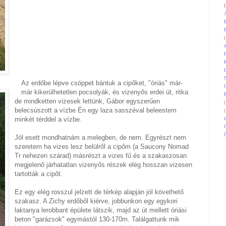
(
H
Az erdőbe lépve csöppet bántuk a cipőket, "óriás" már-
már kikerülhetetlen pocsolyák, és vizenyős erdei út, ritka
de mindketten vizesek lettünk, Gábor egyszerűen
(
belecsúszott a vízbe Én egy laza sasszéval beleestem
(
minkét térddel a vízbe.
t
Ő
Jól esett mondhatnám a melegben, de nem. Egyrészt nem
szeretem ha vizes lesz belülről a cipőm (a Saucony Nomad
Tr nehezen szárad) másrészt a vizes fű és a szakaszosan
megjelenő járhatatlan vizenyős részek elég hosszan vizesen
tartották a cipőt.
Ez egy elég rosszul jelzett de térkép alapján jól követhető
szakasz. A Zichy erdőből kiérve, jobbunkon egy egykori
laktanya lerobbant épülete látszik, majd az út mellett óriási
beton "garázsok" egymástól 130-170m. Találgattunk mik