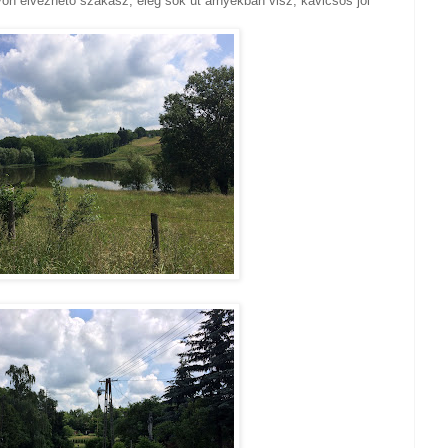
on élvezhető szakasz, elég sok út árnyékban visz, kavicsos jól