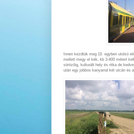
Innen kezdtük meg 10. egyben utolsó el
mellett megy el kék, kb 3-400 métert kel
sörözőig, kulturált hely és ritka de kedv
után egy jobbos kanyarral két utcán és 