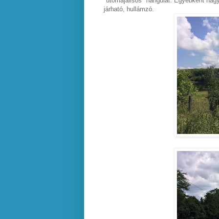
"utómajálisos"
hangulat. Egyébként nagy
járható, hullámzó.