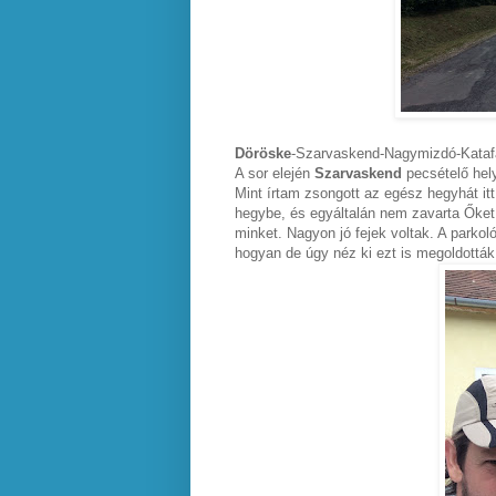
Döröske
-Szarvaskend-Nagymizdó-Kataf
A sor elején
Szarvaskend
pecsételő hely
Mint írtam zsongott az egész hegyhát itt,
hegybe, és egyáltalán nem zavarta Őket
minket. Nagyon jó fejek voltak. A parkol
hogyan de úgy néz ki ezt is megoldottá