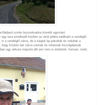
a-Nádasd szinte összeolvadva követik egymást.
 egy laza emelkedő közben az útról jobbra található a vendéglő.
 is a vendéglő zárva, de a tulajok ép pakoltak és indultak a
, hogy közben bár zárva vannak és rohannak kiszolgáljanak
óban egy akkora májusfa állt ami nem is értettünk, honnan, miért,
k.