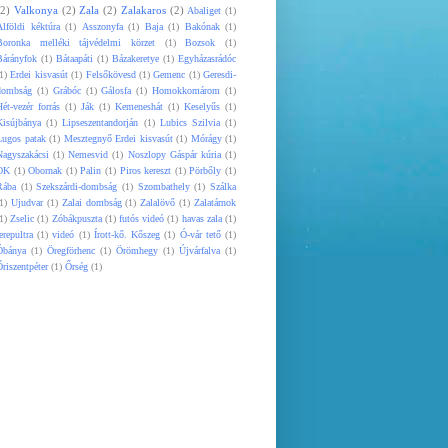
(2)
Valkonya
(2)
Zala
(2)
Zalakaros
(2)
Abaliget
(1)
Alföldi kéktúra
(1)
Asszonyfa
(1)
Baja
(1)
Bakónak
(1)
Boronka melléki tájvédelmi körzet
(1)
Bozsok
(1)
Bárányfok
(1)
Bátaapáti
(1)
Bázakeretye
(1)
Egyházasrádóc
1)
Erdei kisvasút
(1)
Felsőkövesd
(1)
Gemenc
(1)
Geresdi-
dombság
(1)
Grábóc
(1)
Gálosfa
(1)
Homokkomárom
(1)
ét-vezér forrás
(1)
Ják
(1)
Kemeneshát
(1)
Keselyűs
(1)
Kisújbánya
(1)
Lipseszentandorján
(1)
Lubics Szilvia
(1)
Lugos patak
(1)
Mesztegnyő Erdei kisvasút
(1)
Mórágy
(1)
Nagyszakácsi
(1)
Nemesvid
(1)
Noszlopy Gáspár kúria
(1)
OK
(1)
Obornak
(1)
Palin
(1)
Piros kereszt
(1)
Pörbőly
(1)
Rába
(1)
Szekszárdi-dombság
(1)
Szombathely
(1)
Szálka
1)
Ujudvar
(1)
Zalai dombság
(1)
Zalalövő
(1)
Zalatárnok
1)
Zselic
(1)
Zóbákpuszta
(1)
futós videó
(1)
havas zala
(1)
erepultra
(1)
videó
(1)
Írott-kő. Kőszeg
(1)
Ó-vár tető
(1)
Óbánya
(1)
Öregförhenc
(1)
Örömhegy
(1)
Újvárfalva
(1)
riszentpéter
(1)
Őrség
(1)