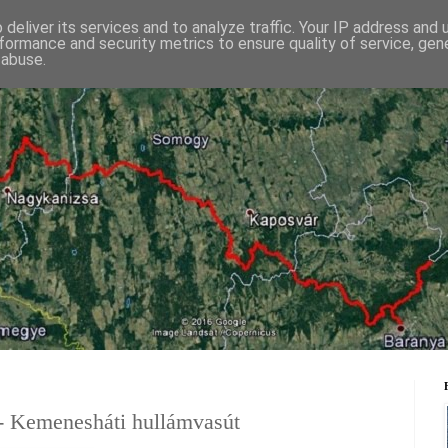
deliver its services and to analyze traffic. Your IP address and
formance and security metrics to ensure quality of service, ge
 abuse.
ockenbauer Pál Dél-Dunántúli KÉKtú
- Kemenesháti hullámvasút