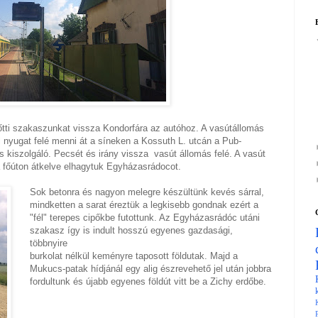
őtti szakaszunkat vissza Kondorfára az autóhoz. A vasútállomás
l nyugat felé menni át a síneken a Kossuth L. utcán a Pub-
es kiszolgáló. Pecsét és irány vissza vasút állomás felé. A vasút
a főúton átkelve elhagytuk Egyházasrádocot.
Sok betonra és nagyon melegre készültünk kevés sárral,
mindketten a sarat éreztük a legkisebb gondnak ezért a
"fél" terepes cipőkbe futottunk. Az Egyházasrádóc utáni
szakasz így is indult hosszú egyenes gazdasági,
többnyire
burkolat nélkül keményre taposott földutak. Majd a
Mukucs-patak hídjánál egy alig észrevehető jel után jobbra
fordultunk és újabb egyenes földút vitt be a Zichy erdőbe.