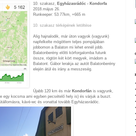
10. szakasz,
Egyházasrádóc - Kondorfa
2018.május 26.
Runkeeper: 53.77km, +665 m
10. szakasz térképének letöltése
Alig hajnalodik, már úton vagyok (vagyunk)
napfelkelte mögöttem teljes pompájában
jobbomon a Balaton mi lehet ennél jobb.
Balatonberény előtti körforgalomba futunk
össze, rögtön két kört megyek, imádom a
Balatont. Gábor lerakja az autót Balatonberény
elején átül és irány a messzeség.
Újabb 120 km és már
Kondorfán
is vagyunk,
re egy kocsma ami egyben pecsételő hely is) és várjuk a buszt.
sútállomásra, kávé-wc és vonattal tovább Egyházasrádóc.