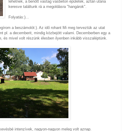
lehetnek, a benőtt vastag vasbeton épületek, aztán utána
keresve találtunk rá a megoldásra "hangárok".
Folyatás:)...
gírom a beszámolót:). Az idő rohant Mi meg terveztük az utat
mint pl. a decemberit, mindig közbejött valami. Decemberben egy a
tve, és mivel volt részünk élesben ilyenben inkább visszaléptünk.
evésbé intenzívek, nagyon-nagyon meleg volt aznap.