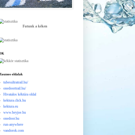
Futunk a kéken
OK
Hasznos oldalak
tubesultratrail.hu/
onedoortrail.hu/
Hivatalos kéktúra oldal
kektura.click.hu
kektura.eu
www.heyjoe.hu
onedoor.hu
run-anywhere
vandorok.com