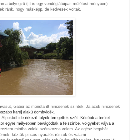
an a bélyegző (itt is egy vendéglátóipari műlétesítményben)
tek ránk, hogy másképp, de kedvesek voltak.
mvasút, Gábor az mondta itt nincsenek szintek. Ja azok nincsenek
sszabb karéj alakú dombvidék.
z
Alpokból
ide érkező folyók teregettek szét. Később a terület
or egyre mélyebben bevágódtak a felszínbe, völgyeket vájva a
éreztem mintha valaki szórakozna velem. Az egész hegyhát
eérnek, köztük pincés-nyaralós részek és valami