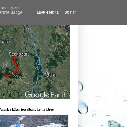
 user-agent
nerate usage
LEARN MORE
GOT IT
ra mentén
Futunk a kéken fotóalbum, katt a képre