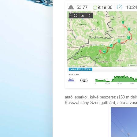
autó leparkol, kávé beszerez (150 m dél
Busszal irány Szentgotthárd, séta a va