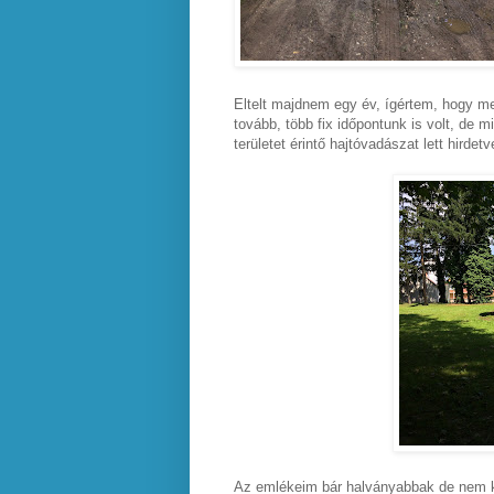
Eltelt majdnem egy év, ígértem, hogy me
tovább, több fix időpontunk is volt, de 
területet érintő hajtóvadászat lett hirde
Az emlékeim bár halványabbak de nem k