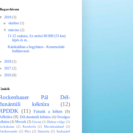
Blogarchívum
▼
2019
(3)
►
október
(1)
▼
március
(2)
11-12 szakasz, Az utolsó 60.000 (53 km)
lépés és m...
Kánikulában a hegyháton - Kemenesháti
hullámvasút
►
2018
(1)
►
2017
(2)
►
2016
(8)
Címkék
Rockenbauer Pál Dél-
dunántúli kéktúra
(12)
RPDDK
(11)
Futunk a kéken
(8)
Kéktúra
(8)
Dél-dunántúli kéktúra
(4)
Országos
kéktúra
(4)
Mecsek
(3)
Göcsej
(2)
Hidasi-völgy
(2)
Kerkakutas
(2)
Kondorfa
(2)
Mecseknádasd
(2)
Petrikeresztúr
(2)
Pécs
(2)
Simonfa
(2)
Szekszárd