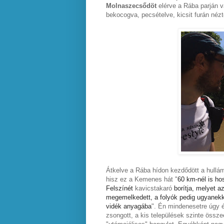
Molnaszecsődöt
elérve a Rába parján v
bekocogva, pecsételve, kicsit furán néz
Átkelve a Rába hídon kezdődött a hullá
hisz ez a Kemenes hát "
60 km-nél is ho
Felszínét
kavicstakaró
borítja, melyet a
megemelkedett, a folyók pedig ugyanekk
vidék anyagába
". Én mindenesetre úgy 
zsongott, a kis települések szinte össz